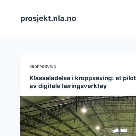
H
o
prosjekt.nla.no
p
p
t
i
l
i
KROPPSØVING
n
Klasseledelse i kroppsøving: et pil
n
av digitale læringsverktøy
h
o
l
d
e
t